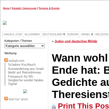
Home
|
Kontakt / Impressum
|
Termine & Events
HAGALIL.COM
ALLGEMEIN
DEUTSCHLAND
EUROPA
ISRAEL
RELIGION
Kategorien / Themen
«
Juden und deutsches Militär
Kategorien
/
Themen
Werbung
Wann wohl 
haGalil.com
Schalom Kochbuch
Ende hat: 
Auswanderung aus Israel
bleibt auf Rekordniveau
Freispruch für NS-
Gedichte a
Vergleiche sendet fatales
Signal
Theresiens
!העיקר הבריאות
Print This Pos