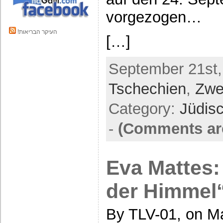
vorgezogen…
!העיקר הבריאות
[…]
September 21st,
Tschechien
,
Zwe
Category:
Jüdis
-
(Comments ar
Eva Mattes:
der Himmel
By TLV-01, on Ma