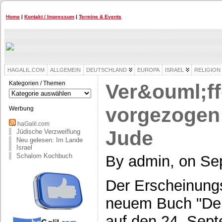
Home
|
Kontakt / Impressum
|
Termine & Events
HAGALIL.COM
ALLGEMEIN
DEUTSCHLAND
EUROPA
ISRAEL
RELIGION
Kategorien / Themen
Ver&ouml;ff
Kategorien
/
Themen
vorgezogen
Werbung
haGalil.com
Jude
Jüdische Verzweiflung
Neu gelesen: Im Lande
Israel
Schalom Kochbuch
By admin, on Se
Der Erscheinungs
neuem Buch "Der
auf den 24. Sep