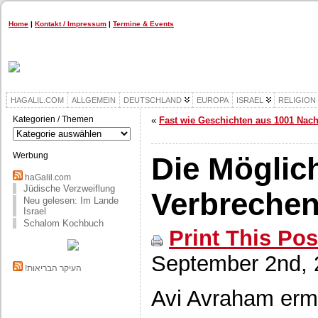
Home
|
Kontakt / Impressum
|
Termine & Events
HAGALIL.COM
ALLGEMEIN
DEUTSCHLAND
EUROPA
ISRAEL
RELIGION
Kategorien / Themen
«
Fast wie Geschichten aus 1001 Nach
Kategorien
/
Themen
Werbung
Die Möglich
haGalil.com
Jüdische Verzweiflung
Verbreche
Neu gelesen: Im Lande
Israel
Schalom Kochbuch
Print This Pos
September 2nd, 
!העיקר הבריאות
Avi Avraham ermi