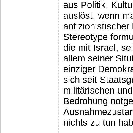
aus Politik, Kult
auslöst, wenn ma
antizionistischer
Stereotype formul
die mit Israel, s
allem seiner Situ
einziger Demokra
sich seit Staats
militärischen und
Bedrohung notge
Ausnahmezustand
nichts zu tun ha