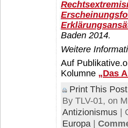
Rechtsextremis
Erscheinungsf
Erklärungsansä
Baden 2014.
Weitere Informat
Auf Publikative.o
Kolumne
„Das A
Print This Post
By TLV-01, on Mä
Antizionismus
| 
Europa
|
Commen