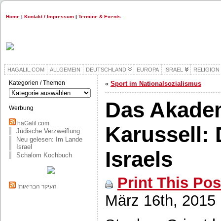
Home
|
Kontakt / Impressum
|
Termine & Events
HAGALIL.COM
ALLGEMEIN
DEUTSCHLAND
EUROPA
ISRAEL
RELIGION
Kategorien / Themen
«
Sport im Nationalsozialismus
Kategorien
/
Das Akade
Themen
Werbung
haGalil.com
Karussell: 
Jüdische Verzweiflung
Neu gelesen: Im Lande
Israel
Israels
Schalom Kochbuch
Print This Pos
!העיקר הבריאות
März 16th, 2015