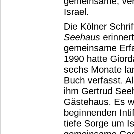
gemeinsame, ver
Israel.
Die Kölner Schrif
Seehaus
erinnert
gemeinsame Erfah
1990 hatte Giord
sechs Monate lang
Buch verfasst. Als
ihm Gertrud See
Gästehaus. Es wa
beginnenden Inti
tiefe Sorge um Is