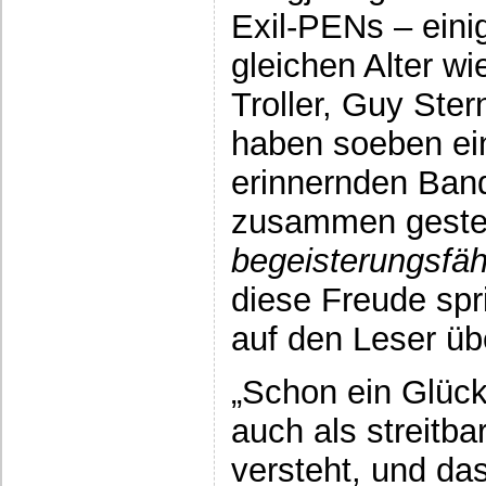
Exil-PENs – eini
gleichen Alter w
Troller, Guy Ster
haben soeben ein
erinnernden Band
zusammen gestell
begeisterungsfäh
diese Freude spr
auf den Leser üb
„Schon ein Glüc
auch als streitba
versteht, und das