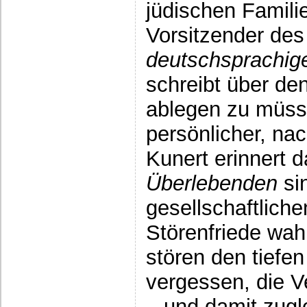
jüdischen Familie
Vorsitzender de
deutschsprachig
schreibt über de
ablegen zu müsse
persönlicher, nac
Kunert erinnert 
Überlebenden
sin
gesellschaftliche
Störenfriede wa
stören den tiefe
vergessen, die 
– und damit zugl