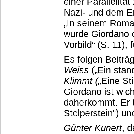
einer Parallelit
Nazi- und dem E
„In seinem Roma
wurde Giordano 
Vorbild“ (S. 11),
Es folgen Beiträ
Weiss
(„Ein stan
Klimmt („
Eine St
Giordano ist wicht
daherkommt. Er t
Stolperstein“) u
Günter Kunert
, d