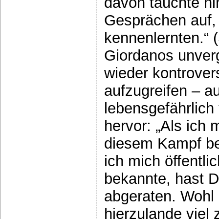
davon tauchte hi
Gesprächen auf, 
kennenlernten.“ (
Giordanos unverg
wieder kontrove
aufzugreifen – a
lebensgefährlich f
hervor: „Als ich 
diesem Kampf be
ich mich öffentl
bekannte, hast D
abgeraten. Wohl 
hierzulande viel 