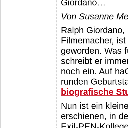
Giordano…
Von Susanne Me
Ralph Giordano, s
Filmemacher, ist 
geworden. Was fü
schreibt er imme
noch ein. Auf haG
runden Geburts
biografische St
Nun ist ein klein
erschienen, in d
Exil-PEN-Kolleg