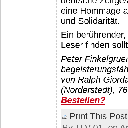
deutsche Zeitges
eine Hommage au
und Solidarität.
Ein berührender,
Leser finden sollt
Peter Finkelgrue
begeisterungsfäh
von Ralph Giord
(Norderstedt), 76
Bestellen?
Print This Post
By TLV-01, on Ap