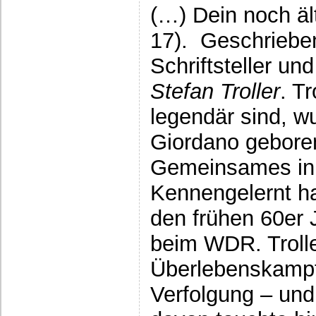
(…) Dein noch äl
17). Geschrieben
Schriftsteller u
Stefan Troller
. T
legendär sind, w
Giordano geboren
Gemeinsames in 
Kennengelernt ha
den frühen 60er 
beim WDR. Troll
Überlebenskampf
Verfolgung – un