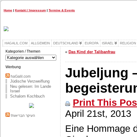
Home
|
Kontakt / Impressum
|
Termine & Events
HAGALIL.COM
ALLGEMEIN
DEUTSCHLAND
EUROPA
ISRAEL
RELIGION
Kategorien / Themen
«
Das Kind der Talibanfrau
Kategorien
/
Themen
Werbung
Jubeljung 
haGalil.com
Jüdische Verzweiflung
begeisteru
Neu gelesen: Im Lande
Israel
Schalom Kochbuch
Print This Pos
April 21st, 2013
!העיקר הבריאות
Eine Hommage d