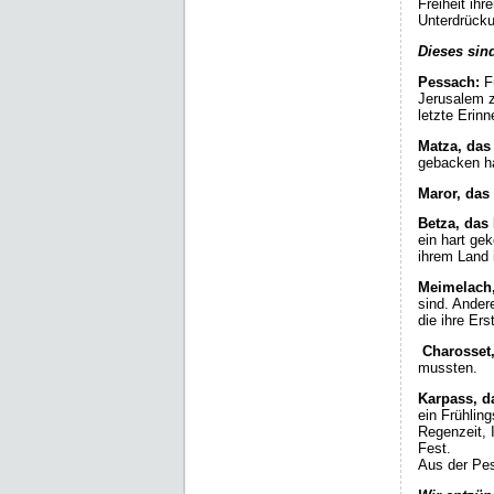
Freiheit ih
Unterdrücku
Dieses sin
Pessach:
F
Jerusalem z
letzte Erinn
Matza, das
gebacken ha
Maror, das 
Betza, das
ein hart ge
ihrem Land 
Meimelach
sind. Ander
die ihre Er
Charosset
mussten.
Karpass, d
ein Frühlin
Regenzeit, 
Fest.
Aus der Pe