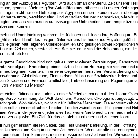
ung an den Auszug aus Ägypten, wird auch sman cherutenu, Zeit
unserer Freih
eiung, genannt. Viele religiöse Autoritäten aus früherer und unserer Zeit sage
en Tagen nicht nur der Befreiung aus Ägypten erinnern, sondern auch überlege
wir heute unfrei, versklavt sind. Und wir sollen darüber nachdenken, wie wir 
rlegten und aus von aussen auferzwungenen Unfreiheiten lösen, respektive u
erbessern können.
rbeit und Unterdrückung verloren die Jüdinnen und Juden ihre Hoffnung auf Be
. „Mit starker Hand“ des Ewigen fühlen wir uns bis heute aus Ägypten geführt.
ch eigenen Mut, eigenen Überlebenswillen und geistigen sowie körperlichen 
ft nur im Geheimen, versteckt. Ein Beispiel dafür sind die Hebammen, die di
n nicht töteten.
e ganze Geschichte hindurch gab es immer wieder, Zerstörungen, Katastrophe
trotz Verfolgung, Ermordung, einen letzten Funken Hoffnung nie verloren und 
r neu beginnen konnten. In unserer Gegenwart herrschen Verunsicherung un
erwärmung, Globalisierung, Finanzkrisen, Abbau der Sozialwerke, Kriege und 
den Strassen und Fremdenfeindlichkeit, Entsolidarisierung der Regierungen v
d von Mensch zu Mensch.
bei vielen Jüdinnen und Juden zu einer Wiederbesinnung auf den Tikkun Olam
g, Vervollkommnung der Welt durch uns Menschen. Ökologie ist angesagt, Ei
echtigkeit, Wohltätigkeit, nicht nur für jüdische Menschen. Die Achtsamkeit 
hen soll zu innerjüdischem Frieden, Frieden zwischen den Religionen und Na
iner Welt, in der jede und jeder alles hat, was er/sie braucht, niemand mehr di
und verfolgt wird. Ein Ziel, für das es sich zu arbeiten und zu leben lohnt.
ir nun gemeinsam diesen Seder, das Fest unserer Befreiung, in der Hoffnung,
on Unfrieden und Krieg in unserer Zeit begehen. Wenn wir alle uns genügend
 bemühen, dann kann sie zu einer messianischen Zeit werden. Wir wissen, d