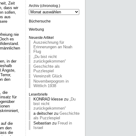
eit, Zeit
Archiv (chronolog.)
n, dass wir
Archiv
n sollen,
(chronolog.)
uns aus
nsere
Büchersuche
Werbung
freiung nie
Neueste Artikel
 Doch es
Auszeichnung für
Widerstand.
Erinnerungen an Noah
e männlichen
Flug
„Du bist nicht
n, in der
zurückgekommen“
deshalb
Geschichte als
d Ängste,
Puzzlespiel
Terror,
Vereinzelt Glück
on den
Novemberpogrom in
Wittlich 1938
, die
Leserbriefe
nsatz für
KONRAD klesse
zu
„Du
gegenüber
bist nicht
tionen
zurückgekommen“
skriminiert,
a deitscher
zu
Geschichte
als Puzzlespiel
Sebastian
zu
Freud in
 auf die
Israel
 um den
ass die