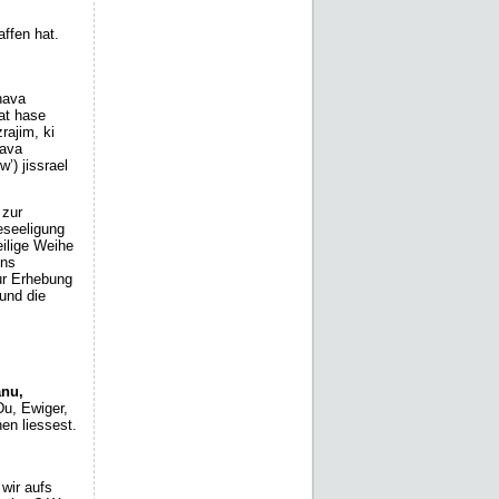
n
affen hat.
hava
at hase
rajim, ki
hava
’) jissrael
 zur
eseeligung
eilige Weihe
uns
ur Erhebung
und die
anu,
Du, Ewiger,
en liessest.
wir aufs