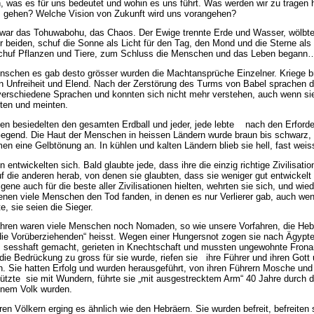
, was es für uns bedeutet und wohin es uns führt. Was werden wir zu tragen
s gehen? Welche Vision von Zukunft wird uns vorangehen?
war das Tohuwabohu, das Chaos. Der Ewige trennte Erde und Wasser, wölbt
 beiden, schuf die Sonne als Licht für den Tag, den Mond und die Sterne als L
schuf Pflanzen und Tiere, zum Schluss die Menschen und das Leben begann
schen es gab desto grösser wurden die Machtansprüche Einzelner. Kriege b
 Unfreiheit und Elend. Nach der Zerstörung des Turms von Babel sprachen d
erschiedene Sprachen und konnten sich nicht mehr verstehen, auch wenn s
ten und meinten.
n besiedelten den gesamten Erdball und jeder, jede lebte nach den Erforde
Gegend. Die Haut der Menschen in heissen Ländern wurde braun bis schwarz,
en eine Gelbtönung an. In kühlen und kalten Ländern blieb sie hell, fast weis
en entwickelten sich. Bald glaubte jede, dass ihre die einzig richtige Zivilisatio
f die anderen herab, von denen sie glaubten, dass sie weniger gut entwickelt
igene auch für die beste aller Zivilisationen hielten, wehrten sie sich, und wie
denen viele Menschen den Tod fanden, in denen es nur Verlierer gab, auch we
e, sie seien die Sieger.
hren waren viele Menschen noch Nomaden, so wie unsere Vorfahren, die Hebr
 „die Vorüberziehenden“ heisst. Wegen einer Hungersnot zogen sie nach Ägypte
sesshaft gemacht, gerieten in Knechtschaft und mussten ungewohnte Fronar
s die Bedrückung zu gross für sie wurde, riefen sie ihre Führer und ihren Gott
n. Sie hatten Erfolg und wurden herausgeführt, von ihren Führern Mosche und 
tützte sie mit Wundern, führte sie „mit ausgestrecktem Arm“ 40 Jahre durch 
inem Volk wurden.
ren Völkern erging es ähnlich wie den Hebräern. Sie wurden befreit, befreiten 