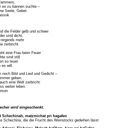
 Jammers;
er es zu bannen suchte –
ne Seele, Gebet.
assok
nd die Felder gelb und schwer
der sind dicht,
 nirgends mehr
ie zerbricht.
eht eine Frau beim Feuer
te sind still
en so teuer
 es will.
h noch Bild und Lied und Gedicht –
 immer geben.
uch eine Welt zerbricht:
ss weiter leben.
serson
Becher wird eingeschenkt.
t Schechinah, matzmichat pri hagafen
e Schechina, die die Frucht des Weinstocks gedeihen lässt