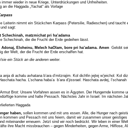
n immer wieder in neue Kriege, Unterdrückungen und Unfreiheiten.
g an die Haggada „Yachat“ als Vorlage
Karpass
die Leiterin nimmt ein Stückchen Karpass (Petersilie, Radieschen) und taucht 
und sagt:
t Schechinah, matzmichat pri ha’adama
e Schechinah, die die Frucht der Erde gedeihen lässt.
, Adonaj, Eloheinu, Melech haOlam, bore pri ha’adama. Amen
Gelobt se
önig der Welt, der die Frucht der Erde erschaffen hat.
/sie ein Stück an die anderen weiter.
anja di achalu avhatana b’ara d’mitzrajim. Kol dichfin jejtej w’jeichol. Kol dizr
 Haschata hacha. L’schana haba’a b’ara d’jissrael. Haschata avdej, l’schanah 
r Armut Brot: Unsere Vorfahren assen es in Ägypten. Der Hungernde komme u
dürftige komme und halte Pessach. Nächstes Jahr in Israel. Im nächsten Jah
rlieferten Haggada
Hunger haben,
sollen kommen und mit uns essen. Alle, die Hunger nach geist
en kommen und Pessach mit uns feiern, damit wir zusammen unser geistiges
nd miteinander erneuern. Jetzt sind wir noch bedrückt. Wir leben in einer Welt
äfte ihre Macht missbrauchen – gegen Minderheiten, gegen Arme, Hilflose, Al