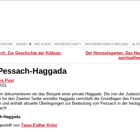
EUROPA
ISRAEL
RELIGION
WISSENSCHAFT
ANTISEMITISMUS MELDEN
ALT
ch: Zur Geschichte der Kibbutz-
Der Himmelsgarten: Das Ha
spirituelle
 Pessach-Haggada
his Post
2011
n dokumentieren wir das Beispiel einer private Haggada. Die von der Judaisti
i für den Zweiten Seder erstellte Haggada vermittelt die Grundlagen des Fest
ch und enthält aktuelle Überlegungen zur Bedeutung von Pessach in der heutig
ach! …
ch-Haggada
stellt von
Tanja Esther Kröni