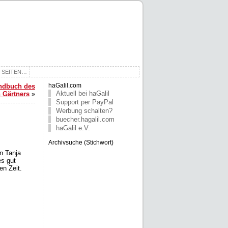
E SEITEN…
ndbuch des
haGalil.com
Aktuell bei haGalil
n Gärtners
»
Support per PayPal
Werbung schalten?
buecher.hagalil.com
haGalil e.V.
Archivsuche (Stichwort)
n Tanja
es gut
en Zeit.