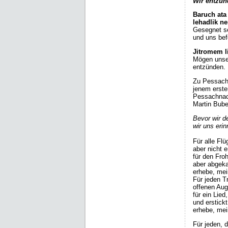
Wir entzün
Baruch ata
lehadlik n
Gesegnet se
und uns bef
Jitromem l
Mögen unser
entzünden.
Zu Pessach w
jenem erste
Pessachnach
Martin Bube
Bevor wir d
wir uns eri
Für alle Flü
aber nicht 
für den Fro
aber abgeka
erhebe, mei
Für jeden T
offenen Aug
für ein Lied
und erstick
erhebe, mei
Für jeden, 