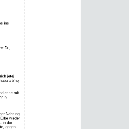
es ins
ist Du,
ich jetej
haba’a b’nej
nd esse mit
r in
iger Nahrung
 Erbe wieder
, in der
te, gegen