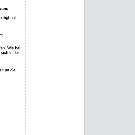
wanu
iligt hat
n
ht
ten. Wie bei
sich in der
en an die