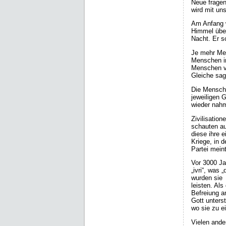
Neue fragen
wird mit un
Am Anfang 
Himmel über
Nacht. Er 
Je mehr Men
Menschen in
Menschen v
Gleiche sag
Die Mensche
jeweiligen 
wieder nahm
Zivilisation
schauten au
diese ihre e
Kriege, in 
Partei meint
Vor 3000 Ja
„ivri“, was
wurden sie 
leisten. Al
Befreiung a
Gott unters
wo sie zu e
Vielen ande