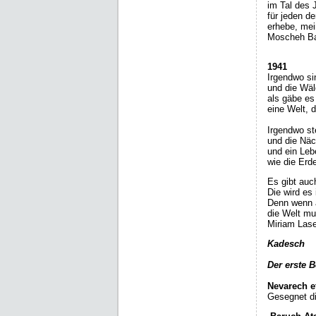
im Tal des
für jeden d
erhebe, mei
Moscheh B
1941
Irgendwo si
und die Wäl
als gäbe es
eine Welt, d
Irgendwo st
und die Näch
und ein Leb
wie die Erde
Es gibt auc
Die wird es
Denn wenn a
die Welt mu
Miriam La
Kadesch
Der erste 
Nevarech e
Gesegnet di