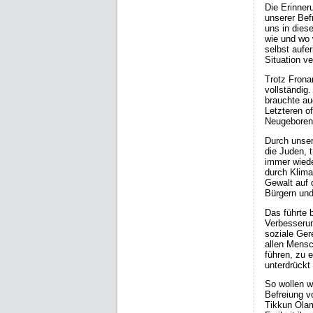
Die Erinner
unserer Befr
uns in dies
wie und wo 
selbst aufe
Situation v
Trotz Frona
vollständig
brauchte au
Letzteren o
Neugeborene
Durch unser
die Juden, 
immer wiede
durch Klima
Gewalt auf 
Bürgern un
Das führte 
Verbesserun
soziale Ger
allen Mensc
führen, zu e
unterdrückt 
So wollen w
Befreiung v
Tikkun Olam