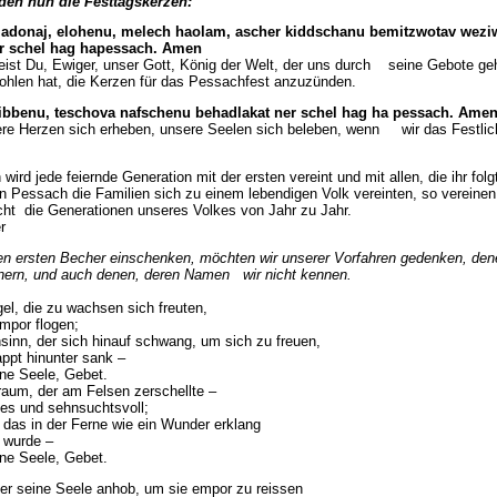
den nun die Festtagskerzen:
 adonaj, elohenu, melech haolam, ascher kiddschanu bemitzwotav
wezi
er schel hag hapessach. Amen
ist Du, Ewiger, unser Gott, König der Welt, der uns durch seine Gebote gehe
ohlen hat, die Kerzen für das Pessachfest anzuzünden.
ibbenu, teschova nafschenu behadlakat ner schel hag ha pessach. Ame
e Herzen sich erheben, unsere Seelen sich beleben, wenn wir das Festlic
ird jede feiernde Generation mit der ersten vereint und mit allen, die ihr folg
n Pessach die Familien sich zu einem lebendigen Volk vereinten, so vereinen 
t die Generationen unseres Volkes von Jahr zu Jahr.
r
en ersten Becher einschenken, möchten wir unserer Vorfahren gedenken, den
nnern, und auch denen, deren Namen wir nicht kennen.
gel, die zu wachsen sich freuten,
empor flogen;
hsinn, der sich hinauf schwang, um sich zu freuen,
ppt hinunter sank –
ne Seele, Gebet.
raum, der am Felsen zerschellte –
es und sehnsuchtsvoll;
, das in der Ferne wie ein Wunder erklang
t wurde –
ne Seele, Gebet.
der seine Seele anhob, um sie empor zu reissen