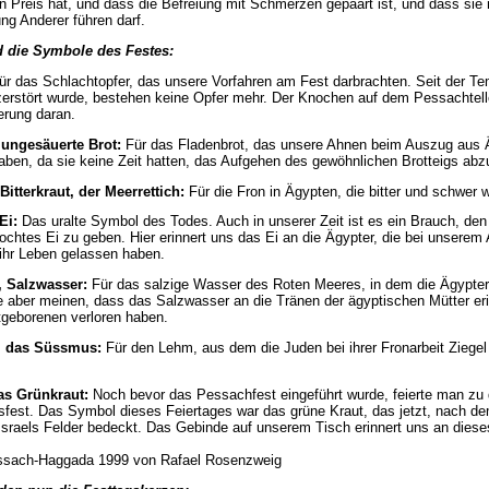
ren Preis hat, und dass die Befreiung mit Schmerzen gepaart ist, und dass sie
ng Anderer führen darf.
d die Symbole des Festes:
ür das Schlachtopfer, das unsere Vorfahren am Fest darbrachten. Seit der Te
erstört wurde, bestehen keine Opfer mehr. Der Knochen auf dem Pessachtelle
erung daran.
 ungesäuerte Brot:
Für das Fladenbrot, das unsere Ahnen beim Auszug aus
ben, da sie keine Zeit hatten, das Aufgehen des gewöhnlichen Brotteigs abz
Bitterkraut, der Meerrettich:
Für die Fron in Ägypten, die bitter und schwer w
 Ei:
Das uralte Symbol des Todes. Auch in unserer Zeit ist es ein Brauch, de
kochtes Ei zu geben. Hier erinnert uns das Ei an die Ägypter, die bei unsere
ihr Leben gelassen haben.
, Salzwasser:
Für das salzige Wasser des Roten Meeres, in dem die Ägypter
e aber meinen, dass das Salzwasser an die Tränen der ägyptischen Mütter eri
stgeborenen verloren haben.
, das Süssmus:
Für den Lehm, aus dem die Juden bei ihrer Fronarbeit Ziege
as Grünkraut:
Noch bevor das Pessachfest eingeführt wurde, feierte man zu 
gsfest. Das Symbol dieses Feiertages war das grüne Kraut, das jetzt, nach d
Israels Felder bedeckt. Das Gebinde auf unserem Tisch erinnert uns an dieses
ssach-Haggada 1999 von Rafael Rosenzweig