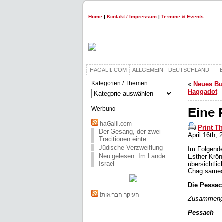
Home
|
Kontakt / Impressum
|
Termine & Events
HAGALIL.COM
ALLGEMEIN
DEUTSCHLAND
Kategorien / Themen
«
Neues Bu
Kategorien
Haggadot
/
Themen
Werbung
Eine
haGalil.com
Print T
Der Gesang, der zwei
April 16th, 
Traditionen einte
Jüdische Verzweiflung
Im Folgende
Neu gelesen: Im Lande
Esther Krön
Israel
übersichtli
Chag same
Die Pessa
!העיקר הבריאות
Zusammenge
Pessach