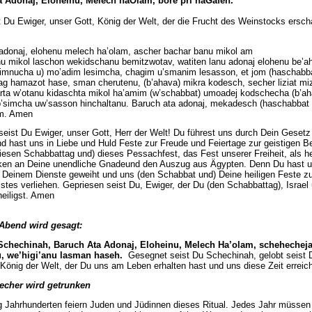
a Adonaj, Eloheinu, Melech haOlam, bore pri haGafen.
Ame
t Du Ewiger, unser Gott, König der Welt, der die Frucht des Weinstocks ersch
adonaj, elohenu melech ha’olam, ascher bachar banu mikol am
 mikol laschon wekidschanu bemitzwotav, watiten lanu adonaj elohenu be’a
limnucha u) mo’adim lesimcha, chagim u’smanim lesasson, et jom (haschabb
ag hamazot hase, sman cherutenu, (b’ahava) mikra kodesch, secher liziat miz
ta w’otanu kidaschta mikol ha’amim (w’schabbat) umoadej kodschecha (b’a
’simcha uw’sasson hinchaltanu. Baruch ata adonaj, mekadesch (haschabbat w
m. Amen
eist Du Ewiger, unser Gott, Herr der Welt! Du führest uns durch Dein Gesetz
nd hast uns in Liebe und Huld Feste zur Freude und Feiertage zur geistigen B
iesen Schabbattag und) dieses Pessachfest, das Fest unserer Freiheit, als h
en an Deine unendliche Gnadeund den Auszug aus Ägypten. Denn Du hast 
 Deinem Dienste geweiht und uns (den Schabbat und) Deine heiligen Feste z
stes verliehen. Gepriesen seist Du, Ewiger, der Du (den Schabbattag), Israel 
heiligst. Amen
Abend wird gesagt:
Schechinah, Baruch Ata Adonaj, Eloheinu, Melech Ha’olam, schehechej
, we’higi’anu lasman haseh.
Gesegnet seist Du Schechinah, gelobt seist 
 König der Welt, der Du uns am Leben erhalten hast und uns diese Zeit erreich
Becher wird getrunken
ig Jahrhunderten feiern Juden und Jüdinnen dieses Ritual. Jedes Jahr müssen 