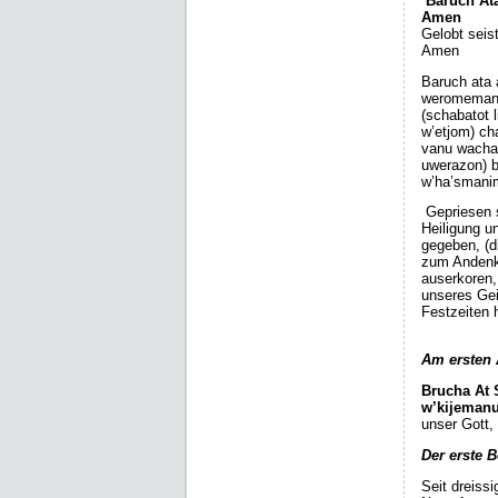
Baruch At
Gelobt seis
Amen
Baruch ata 
weromemanu
(schabatot 
w’etjom) ch
vanu wachar
uwerazon) b
w’ha’smani
Gepriesen s
Heiligung u
gegeben, (d
zum Andenk
auserkoren,
unseres Gei
Festzeiten 
Am ersten 
Brucha At 
w’kijemanu
unser Gott,
Der erste 
Seit dreiss