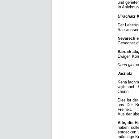
und geriete
In Anlehnun
U’rachatz 
Der Leiter/
Salzwasser 
Nevarech e
Gesegnet di
Baruch ata
Ewiger, K
Dann gibt er
Jachatz
Keha lachma 
w’jifssach.
chorin.
Dies ist de
uns. Der Be
Freiheit.
Aus der übe
Alle, die 
haben, soll
entdecken u
mächtige Kr