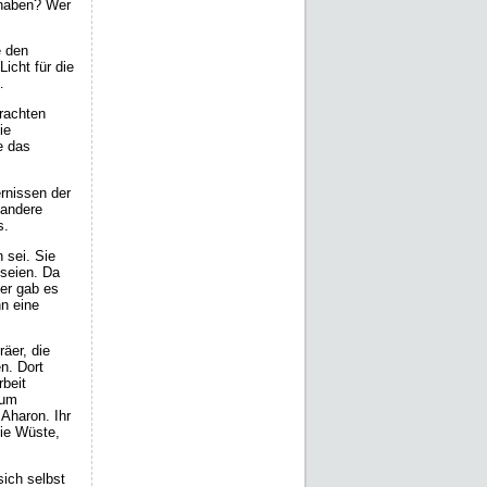
 haben? Wer
e den
icht für die
…
rachten
ie
ie das
rnissen der
 andere
s.
n sei. Sie
 seien. Da
der gab es
nn eine
äer, die
n. Dort
beit
 um
Aharon. Ihr
die Wüste,
sich selbst