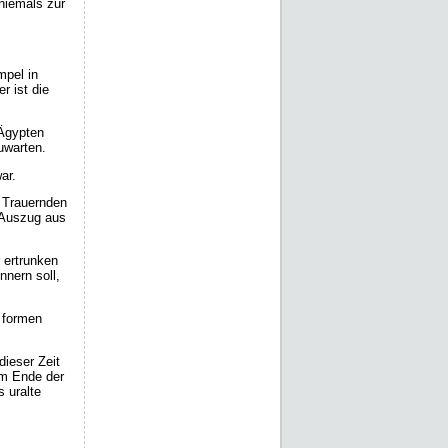
 niemals zur
mpel in
r ist die
 Ägypten
uwarten.
ar.
n Trauernden
m Auszug aus
 ertrunken
nnern soll,
l formen
dieser Zeit
em Ende der
 uralte