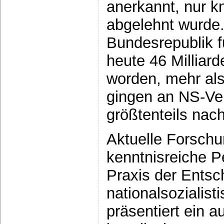
anerkannt, nur kn
abgelehnt wurde.
Bundesrepublik f
heute 46 Milliar
worden, mehr al
gingen an NS-Ver
größtenteils nach
Aktuelle Forsch
kenntnisreiche P
Praxis der Ents
nationalsozialis
präsentiert ein 