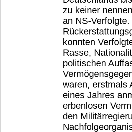
zu keiner nenne
an NS-Verfolgte.
Rückerstattungs
konnten Verfolgt
Rasse, Nationalit
politischen Auffa
Vermögensgegen
waren, erstmals 
eines Jahres anm
erbenlosen Ver
den Militärregier
Nachfolgeorganis