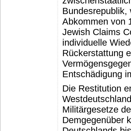
zwischenstaatli
Bundesrepublik,
Abkommen von 19
Jewish Claims Co
individuelle Wie
Rückerstattung 
Vermögensgegen
Entschädigung i
Die Restitution 
Westdeutschland
Militärgesetze der
Demgegenüber k
Deutschlands bis