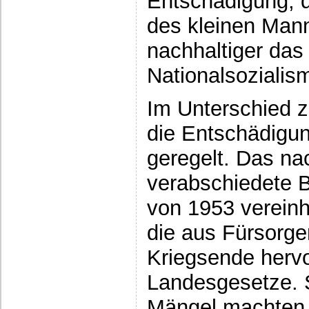
Entschädigung, 
des kleinen Mann
nachhaltiger das
Nationalsozialis
Im Unterschied z
die Entschädigu
geregelt. Das na
verabschiedete 
von 1953 vereinhe
die aus Fürsor
Kriegsende herv
Landesgesetze. S
Mängel machten 