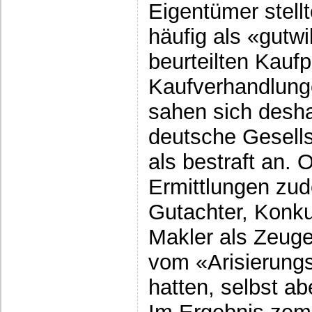
Eigentümer stel
häufig als «gutwi
beurteilten Kaufp
Kaufverhandlung
sahen sich deshal
deutsche Gesells
als bestraft an. O
Ermittlungen zud
Gutachter, Konk
Makler als Zeugen
vom «Arisierungsw
hatten, selbst ab