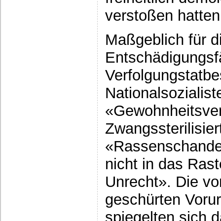
verstoßen hatten
Maßgeblich für d
Entschädigungsfä
Verfolgungstat­b
Nationalsozialis
«Gewohnheitsver
Zwangssterilisier
«Rassenschande»
nicht in das Rast
Unrecht». Die vo
geschürten Vorur
spiegelten sich 