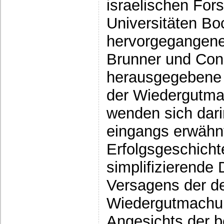
israelischen For
Universitäten Bo
hervorgegangener
Brunner und Con
herausgegebene
der Wiedergutma
wenden sich dari
eingangs erwähnt
Erfolgsgeschicht
simplifizierende 
Versagens der d
Wiedergutmach
Angesichts der b