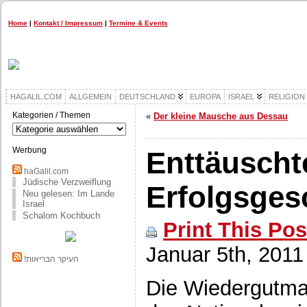
Home
|
Kontakt / Impressum
|
Termine & Events
HAGALIL.COM
ALLGEMEIN
DEUTSCHLAND
EUROPA
ISRAEL
RELIGION
Kategorien / Themen
«
Der kleine Mausche aus Dessau
Kategorien
/
Themen
Werbung
Enttäuscht
haGalil.com
Jüdische Verzweiflung
Erfolgsges
Neu gelesen: Im Lande
Israel
Schalom Kochbuch
Print This Pos
Januar 5th, 2011
!העיקר הבריאות
Die Wiedergutmac