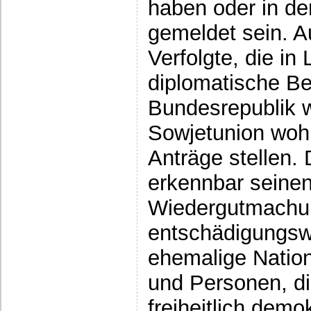
haben oder in de
gemeldet sein. A
Verfolgte, die in
diplomatische B
Bundesrepublik w
Sowjetunion wohn
Anträge stellen. 
erkennbar seinen
Wiedergutmachun
entschädigungswü
ehemalige Nationa
und Personen, d
freiheitlich dem