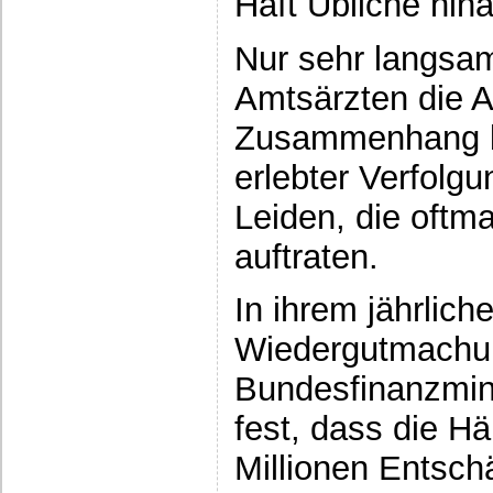
Haft Übliche hin
Nur sehr langsam
Amtsärzten die A
Zusammenhang b
erlebter Verfolg
Leiden, die oftma
auftraten.
In ihrem jährlich
Wiedergutmachun
Bundesfinanzmini
fest, dass die Hä
Millionen Entsc