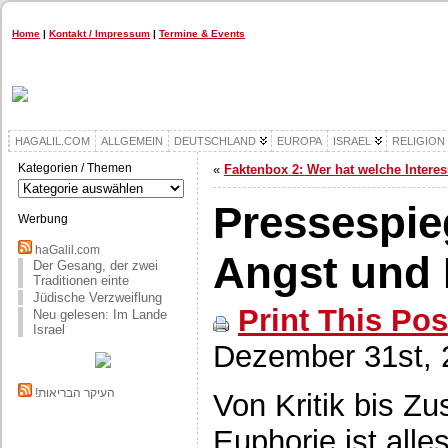
Home
|
Kontakt / Impressum
|
Termine & Events
HAGALIL.COM
ALLGEMEIN
DEUTSCHLAND
EUROPA
ISRAEL
RELIGION
Kategorien / Themen
«
Faktenbox 2: Wer hat welche Intere
Kategorien
/
Pressespie
Themen
Werbung
haGalil.com
Angst und
Der Gesang, der zwei
Traditionen einte
Jüdische Verzweiflung
Print This Pos
Neu gelesen: Im Lande
Israel
Dezember 31st, 
!העיקר הבריאות
Von Kritik bis Z
Euphorie ist alle