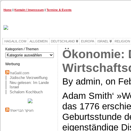
Home
|
Kontakt / Impressum
|
Termine & Events
HAGALIL.COM
ALLGEMEIN
DEUTSCHLAND
EUROPA
ISRAEL
RELIGION
Kategorien / Themen
Ökonomie: D
Kategorien
/
Themen
Wirtschafts
Werbung
haGalil.com
Jüdische Verzweiflung
By admin, on Feb
Neu gelesen: Im Lande
Israel
Schalom Kochbuch
Adam Smith‘ »Wo
das 1776 erschie
!העיקר הבריאות
Geburtsstunde d
eigenständige Di