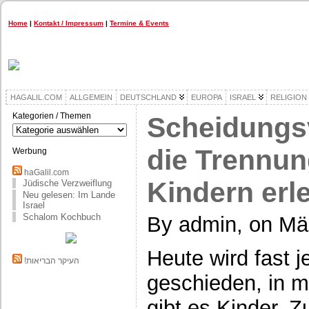
Home
|
Kontakt / Impressum
|
Termine & Events
HAGALIL.COM
ALLGEMEIN
DEUTSCHLAND
EUROPA
ISRAEL
RELIGION
Kategorien / Themen
Scheidungs
Kategorien
/
Themen
die Trennun
Werbung
haGalil.com
Kindern erl
Jüdische Verzweiflung
Neu gelesen: Im Lande
Israel
Schalom Kochbuch
By admin, on Mä
Heute wird fast 
!העיקר הבריאות
geschieden, in m
gibt es Kinder. Z