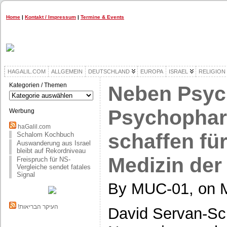
Home
|
Kontakt / Impressum
|
Termine & Events
HAGALIL.COM
ALLGEMEIN
DEUTSCHLAND
EUROPA
ISRAEL
RELIGION
Kategorien / Themen
Neben Psyc
Kategorien
/
Themen
Psychophar
Werbung
haGalil.com
schaffen fü
Schalom Kochbuch
Auswanderung aus Israel
bleibt auf Rekordniveau
Medizin der
Freispruch für NS-
Vergleiche sendet fatales
Signal
By MUC-01, on M
!העיקר הבריאות
David Servan-Sch