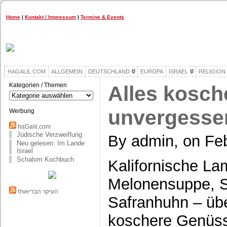
Home
|
Kontakt / Impressum
|
Termine & Events
HAGALIL.COM
ALLGEMEIN
DEUTSCHLAND
EUROPA
ISRAEL
RELIGION
Kategorien / Themen
Alles kosch
Kategorien
/
Themen
unvergesse
Werbung
haGalil.com
Jüdische Verzweiflung
By admin, on Feb
Neu gelesen: Im Lande
Israel
Schalom Kochbuch
Kalifornische La
Melonensuppe, 
!העיקר הבריאות
Safranhuhn – über
koschere Genüs