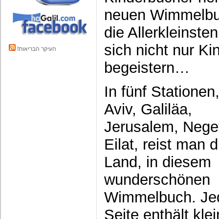
neuen Wimmelbuc
die Allerkleinste
sich nicht nur Ki
!העיקר הבריאות
begeistern…
In fünf Stationen,
Aviv, Galiläa,
Jerusalem, Nege
Eilat, reist man 
Land, in diesem
wunderschönen
Wimmelbuch. Je
Seite enthält kle