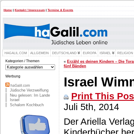
Home
|
Kontakt / Impressum
|
Termine & Events
HAGALIL.COM
ALLGEMEIN
DEUTSCHLAND
EUROPA
ISRAEL
RELIGION
Kategorien / Themen
«
Erzähl es deinen Kindern – Die Tora
Kategorien
fünf Bänden
/
Themen
Werbung
Israel Wim
haGalil.com
Jüdische Verzweiflung
Print This Pos
Neu gelesen: Im Lande
Israel
Juli 5th, 2014
Schalom Kochbuch
Der Ariella Verla
Kinderbücher her