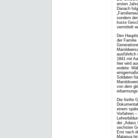
ersten Jah
Danach folgt
„Familienwu
sondern dem
kurze Gesch
vermittelt w
Den Hauptte
der Familie 
Generatione
Maroldweisa
ausführlich
1841 mit Aa
hier wird a
endete: Wä
einigermaße
Soldaten fü
Maroldsweis
von dem gle
erbarmungs
Die fünfte 
Dokumentati
einem späte
Vorfahren –
Lehrerbildu
der „Adass I
sechsten Ge
Erst nach d
Matanya hin