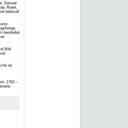
al, Samuel
ar, Roael,
nd liebevoll
kurze
ngehörige,
m beinhaltet
mer
nd Bild
und
sche ist
n, 1762 –
varia,