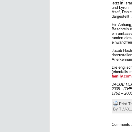
jetzt in Is
und Lyron –
Asaf, Daniel
dargestellt .
Ein Anhang,
Beschreibun
ein umfasse
runden dies
einwandfrei
Jacob Hecht
darzustelle
Anerkennun
Die englisc
(ebenfalls 
family.com
JACOB HEC
2005 (THE
1762 – 2005
Print T
By TLV-01,
Comments a