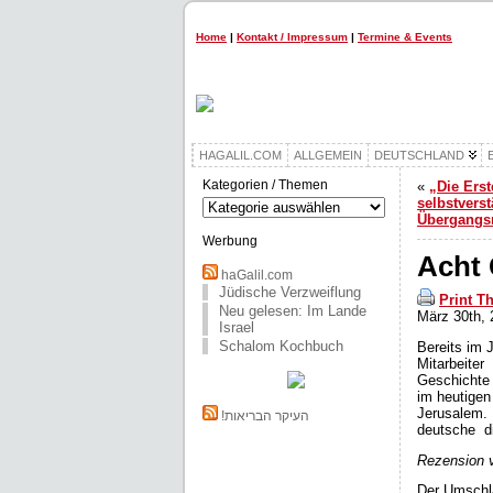
Home
|
Kontakt / Impressum
|
Termine & Events
HAGALIL.COM
ALLGEMEIN
DEUTSCHLAND
Kategorien / Themen
«
„Die Erst
Kategorien
selbstverst
/
Übergang
Themen
Werbung
Acht 
haGalil.com
Jüdische Verzweiflung
Print T
Neu gelesen: Im Lande
März 30th, 
Israel
Schalom Kochbuch
Bereits im 
Mitarbeiter
Geschichte 
im heutigen
Jerusalem. 
!העיקר הבריאות
deutsche d
Rezension v
Der Umschla