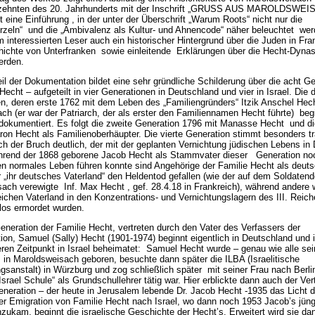
rzehnten des 20. Jahrhunderts mit der Inschrift „GRUSS AUS MAROLDSWEI
 eine Einführung , in der unter der Überschrift „Warum Roots“ nicht nur die
rzeln“ und die „Ambivalenz als Kultur- und Ahnencode“ näher beleuchtet wer
 interessierten Leser auch ein historischer Hintergrund über die Juden in Fra
ichte von Unterfranken sowie einleitende Erklärungen über die Hecht-Dynas
erden.
il der Dokumentation bildet eine sehr gründliche Schilderung über die acht G
Hecht – aufgeteilt in vier Generationen in Deutschland und vier in Israel. Die
n, deren erste 1762 mit dem Leben des „Familiengründers“ Itzik Anschel Hec
ch (er war der Patriarch, der als erster den Familiennamen Hecht führte) begi
 dokumentiert. Es folgt die zweite Generation 1796 mit Manasse Hecht und die
ron Hecht als Familienoberhäupter. Die vierte Generation stimmt besonders tr
uch der Bruch deutlich, der mit der geplanten Vernichtung jüdischen Lebens in
hrend der 1868 geborene Jacob Hecht als Stammvater dieser Generation no
n normales Leben führen konnte sind Angehörige der Familie Hecht als deut
r „ihr deutsches Vaterland“ den Heldentod gefallen (wie der auf dem Soldaten
ach verewigte Inf. Max Hecht , gef. 28.4.18 in Frankreich), während ander
ichen Vaterland in den Konzentrations- und Vernichtungslagern des III. Reic
los ermordet wurden.
Generation der Familie Hecht, vertreten durch den Vater des Verfassers der
on, Samuel (Sally) Hecht (1901-1974) beginnt eigentlich in Deutschland und i
ren Zeitpunkt in Israel beheimatet: Samuel Hecht wurde – genau wie alle sei
 in Maroldsweisach geboren, besuchte dann später die ILBA (Israelitische
ngsanstalt) in Würzburg und zog schließlich später mit seiner Frau nach Berli
srael Schule“ als Grundschullehrer tätig war. Hier erblickte dann auch der Vert
neration – der heute in Jerusalem lebende Dr. Jacob Hecht -1935 das Licht d
er Emigration von Familie Hecht nach Israel, wo dann noch 1953 Jacob’s jüng
zukam, beginnt die israelische Geschichte der Hecht’s. Erweitert wird sie da