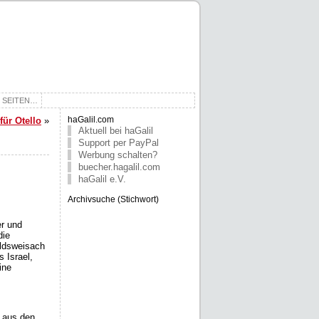
E SEITEN…
ür Otello
»
haGalil.com
Aktuell bei haGalil
Support per PayPal
Werbung schalten?
buecher.hagalil.com
haGalil e.V.
Archivsuche (Stichwort)
er und
die
oldsweisach
 Israel,
ine
 aus den