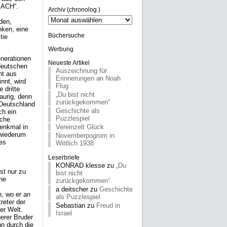
SACH“.
Archiv (chronolog.)
Archiv
den,
(chronolog.)
nken, eine
Büchersuche
tie
Werbung
enerationen
Neueste Artikel
 deutschen
Auszeichnung für
ht aus
Erinnerungen an Noah
nnt, wird
Flug
 dritte
„Du bist nicht
aurig, denn
zurückgekommen“
 Deutschland
Geschichte als
ch ein
Puzzlespiel
sche
Vereinzelt Glück
denkmal in
e wiederum
Novemberpogrom in
hes
Wittlich 1938
Leserbriefe
KONRAD klesse
zu
„Du
st nur zu
bist nicht
ne
zurückgekommen“
a deitscher
zu
Geschichte
n, wo er an
als Puzzlespiel
reter der
Sebastian
zu
Freud in
er Welt.
Israel
erer Bruder
nn durch die