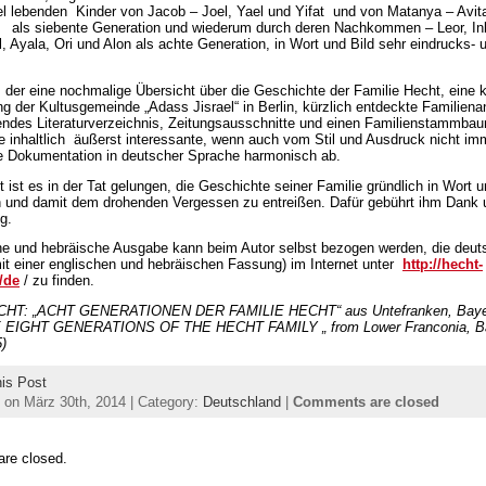
rael lebenden Kinder von Jacob – Joel, Yael und Yifat und von Matanya – Avit
 als siebente Generation und wiederum durch deren Nachkommen – Leor, Inb
, Ayala, Ori und Alon als achte Generation, in Wort und Bild sehr eindrucks- u
 der eine nochmalige Übersicht über die Geschichte der Familie Hecht, eine 
g der Kultusgemeinde „Adass Jisrael“ in Berlin, kürzlich entdeckte Familiena
ndes Literaturverzeichnis, Zeitungsausschnitte und einen Familienstammbau
e inhaltlich äußerst interessante, wenn auch vom Stil und Ausdruck nicht im
e Dokumentation in deutscher Sprache harmonisch ab.
 ist es in der Tat gelungen, die Geschichte seiner Familie gründlich in Wort u
n und damit dem drohenden Vergessen zu entreißen. Dafür gebührt ihm Dank 
g.
he und hebräische Ausgabe kann beim Autor selbst bezogen werden, die deut
mit einer englischen und hebräischen Fassung) im Internet unter
http://hecht-
/de
/ zu finden.
HT: „ACHT GENERATIONEN DER FAMILIE HECHT“ aus Untefranken, Bayer
 EIGHT GENERATIONS OF THE HECHT FAMILY „ from Lower Franconia, Ba
)
his Post
 on März 30th, 2014 | Category:
Deutschland
|
Comments are closed
re closed.