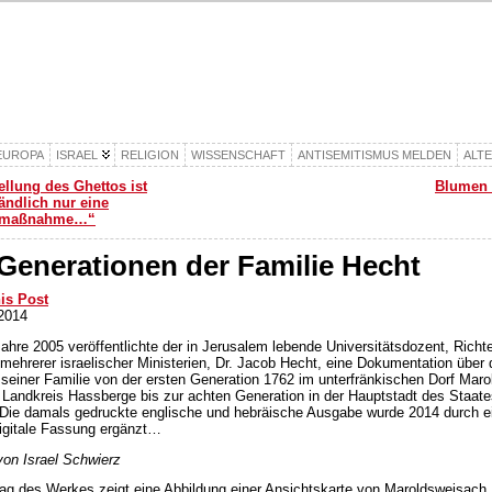
EUROPA
ISRAEL
RELIGION
WISSENSCHAFT
ANTISEMITISMUS MELDEN
ALT
ellung des Ghettos ist
Blumen f
ändlich nur eine
smaßnahme…“
Generationen der Familie Hecht
his Post
2014
Jahre 2005 veröffentlichte der in Jerusalem lebende Universitätsdozent, Richt
 mehrerer israelischer Ministerien, Dr. Jacob Hecht, eine Dokumentation über 
seiner Familie von der ersten Generation 1762 im unterfränkischen Dorf Mar
 Landkreis Hassberge bis zur achten Generation in der Hauptstadt des Staates
Die damals gedruckte englische und hebräische Ausgabe wurde 2014 durch e
igitale Fassung ergänzt…
on Israel Schwierz
g des Werkes zeigt eine Abbildung einer Ansichtskarte von Maroldsweisach