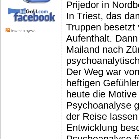
Prijedor in Nord
In Triest, das da
Truppen besetzt 
!העיקר הבריאות
Aufenthalt. Dann
Mailand nach Züri
psychoanalytisc
Der Weg war von
heftigen Gefühle
heute die Motive 
Psychoanalyse g
der Reise lassen 
Entwicklung besc
Psychoanalyse f