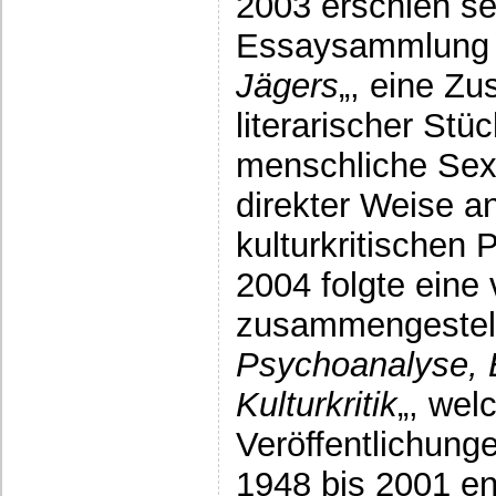
2003 erschien se
Essaysammlung 
Jägers
„, eine Z
literarischer Stü
menschliche Sexu
direkter Weise a
kulturkritischen P
2004 folgte eine
zusammengestell
Psychoanalyse, 
Kulturkritik
„, wel
Veröffentlichung
1948 bis 2001 ent