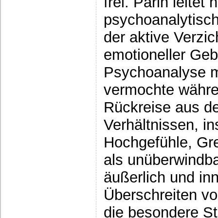
frei. Parin leitet
psychoanalytisch
der aktive Verzic
emotioneller Ge
Psychoanalyse mö
vermochte währe
Rückreise aus de
Verhältnissen, in
Hochgefühle, Gr
als unüberwindb
äußerlich und inn
Überschreiten v
die besondere St