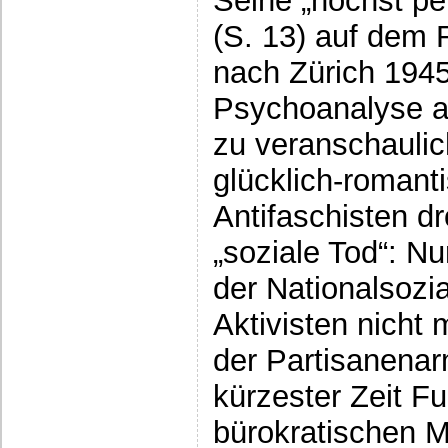
Seine „höchst pe
(S. 13) auf dem
nach Zürich 1945
Psychoanalyse a
zu veranschauli
glücklich-roman
Antifaschisten d
„soziale Tod“: N
der Nationalsozia
Aktivisten nicht 
der Partisanenar
kürzester Zeit Fu
bürokratischen M