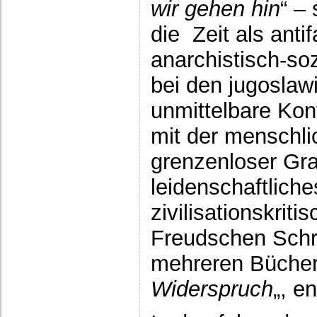
wir gehen hin
“ –
die Zeit als antif
anarchistisch-soz
bei den jugoslaw
unmittelbare Kon
mit der menschli
grenzenloser Gr
leidenschaftliche
zivilisationskrit
Freudschen Schri
mehreren Büchern
Widerspruch
„, en