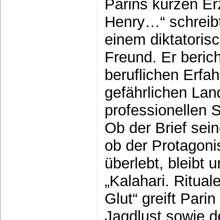
Parins kurzen Er
Henry…“ schreibt 
einem diktatorisc
Freund. Er berich
beruflichen Erfa
gefährlichen Lan
professionellen 
Ob der Brief sein
ob der Protagonis
überlebt, bleibt 
„Kalahari. Ritual
Glut“ greift Pari
Jagdlust sowie de