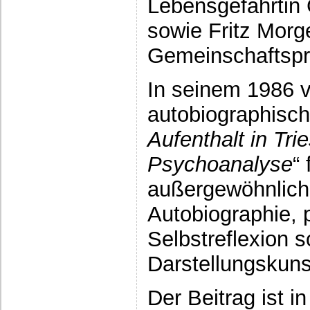
Lebensgefährtin 
sowie Fritz Morge
Gemeinschaftspra
In seinem 1986 v
autobiographisc
Aufenthalt in Tri
Psychoanalyse
“ 
außergewöhnlich 
Autobiographie, 
Selbstreflexion 
Darstellungskun
Der Beitrag ist i