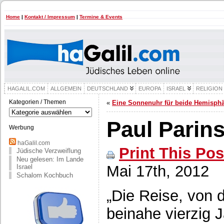
Home
|
Kontakt / Impressum
|
Termine & Events
HAGALIL.COM
ALLGEMEIN
DEUTSCHLAND
EUROPA
ISRAEL
RELIGION
Kategorien / Themen
«
Eine Sonnenuhr für beide Hemisph
Kategorien
/
Paul Parin
Themen
Werbung
haGalil.com
Print This Pos
Jüdische Verzweiflung
Neu gelesen: Im Lande
Mai 17th, 2012
Israel
Schalom Kochbuch
„Die Reise, von de
beinahe vierzig J