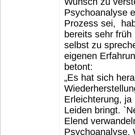
Wunsch zu verst
Psychoanalyse ei
Prozess sei, hab
bereits sehr frü
selbst zu sprech
eigenen Erfahrun
betont:
„Es hat sich hera
Wiederherstellu
Erleichterung, j
Leiden bringt. `
Elend verwandeln´
Psychoanalyse. W