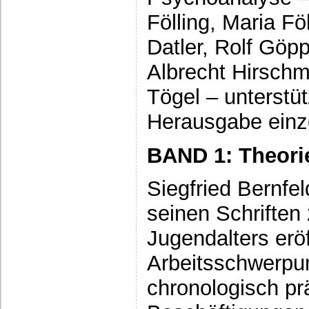
Fölling, Maria Föl
Datler, Rolf Göp
Albrecht Hirschmü
Tögel – unterstü
Herausgabe einz
BAND 1: Theori
Siegfried Bernfe
seinen Schriften
Jugendalters eröf
Arbeitsschwerpu
chronologisch pr