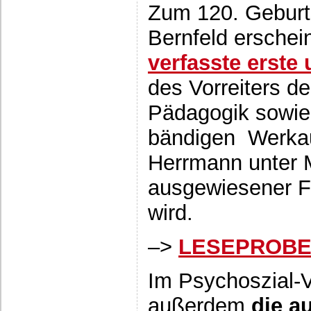
Zum 120. Geburts
Bernfeld erschei
verfasste erste
des Vorreiters d
Pädagogik sowie 
bändigen Werkau
Herrmann unter M
ausgewiesener F
wird.
–>
LESEPROBE
Im Psychoszial-V
außerdem
die a