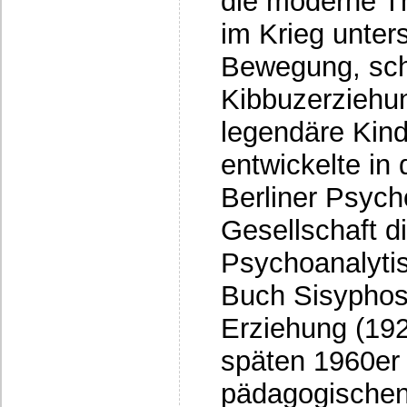
die moderne Th
im Krieg unters
Bewegung, schr
Kibbuzerziehu
legendäre Kin
entwickelte in
Berliner Psych
Gesellschaft d
Psychoanalyti
Buch Sisyphos
Erziehung (192
späten 1960er
pädagogischen 