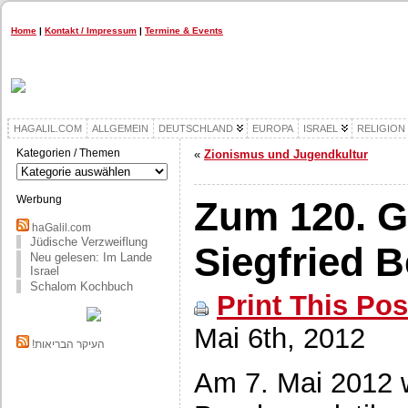
Home
|
Kontakt / Impressum
|
Termine & Events
HAGALIL.COM
ALLGEMEIN
DEUTSCHLAND
EUROPA
ISRAEL
RELIGION
Kategorien / Themen
«
Zionismus und Jugendkultur
Kategorien
/
Themen
Werbung
Zum 120. G
haGalil.com
Jüdische Verzweiflung
Siegfried B
Neu gelesen: Im Lande
Israel
Schalom Kochbuch
Print This Pos
Mai 6th, 2012
!העיקר הבריאות
Am 7. Mai 2012 w