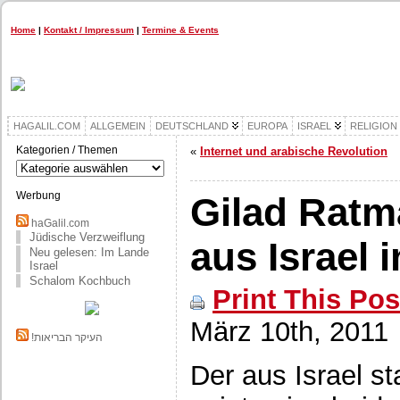
Home
|
Kontakt / Impressum
|
Termine & Events
HAGALIL.COM
ALLGEMEIN
DEUTSCHLAND
EUROPA
ISRAEL
RELIGION
Kategorien / Themen
«
Internet und arabische Revolution
Kategorien
/
Themen
Werbung
Gilad Ratm
haGalil.com
Jüdische Verzweiflung
aus Israel 
Neu gelesen: Im Lande
Israel
Schalom Kochbuch
Print This Pos
März 10th, 2011
!העיקר הבריאות
Der aus Israel 