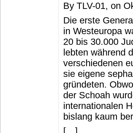
By TLV-01, on Ok
Die erste Genera
in Westeuropa wa
20 bis 30.000 Ju
lebten während d
verschiedenen e
sie eigene seph
gründeten. Obwoh
der Schoah wurde
internationalen 
bislang kaum be
[…]