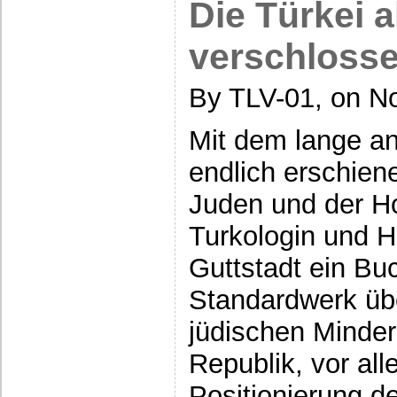
Die Türkei a
verschloss
By TLV-01, on N
Mit dem lange a
endlich erschien
Juden und der Ho
Turkologin und Hi
Guttstadt ein Bu
Standardwerk übe
jüdischen Minderh
Republik, vor all
Positionierung d