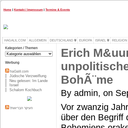
Home
|
Kontakt / Impressum
|
Termine & Events
HAGALIL.COM
ALLGEMEIN
DEUTSCHLAND
EUROPA
ISRAEL
RELIGION
Kategorien / Themen
Erich M&uu
Kategorien
/
Themen
unpolitisch
Werbung
haGalil.com
BohÃ¨me
Jüdische Verzweiflung
Neu gelesen: Im Lande
Israel
Schalom Kochbuch
By admin, on Se
Vor zwanzig Jahr
!העיקר הבריאות
über den Begrif
Bohemiens orakel