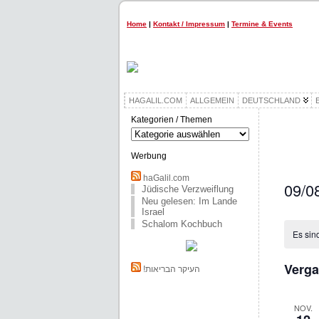
Home
|
Kontakt / Impressum
|
Termine & Events
HAGALIL.COM
ALLGEMEIN
DEUTSCHLAND
Kategorien / Themen
Kategorien
/
Themen
Werbung
haGalil.com
09/0
Jüdische Verzweiflung
Neu gelesen: Im Lande
Datum
Israel
wählen.
Schalom Kochbuch
Es sin
Verga
!העיקר הבריאות
NOV.