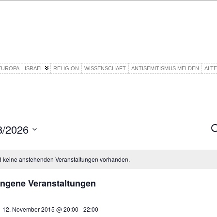
EUROPA
ISRAEL
RELIGION
WISSENSCHAFT
ANTISEMITISMUS MELDEN
ALT
8/2026
V
S
S
u
A
d keine anstehenden Veranstaltungen vorhanden.
N
ngene Veranstaltungen
12. November 2015 @ 20:00
-
22:00