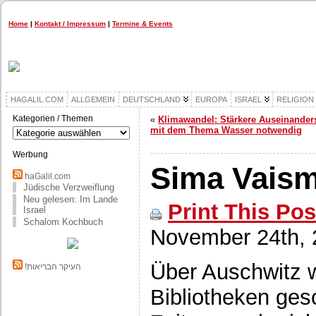
Home
|
Kontakt / Impressum
|
Termine & Events
HAGALIL.COM
ALLGEMEIN
DEUTSCHLAND
EUROPA
ISRAEL
RELIGION
Kategorien / Themen
«
Klimawandel: Stärkere Auseinander
Kategorien
mit dem Thema Wasser notwendig
/
Themen
Werbung
Sima Vaism
haGalil.com
Jüdische Verzweiflung
Neu gelesen: Im Lande
Print This Pos
Israel
Schalom Kochbuch
November 24th, 
Über Auschwitz 
!העיקר הבריאות
Bibliotheken gesc