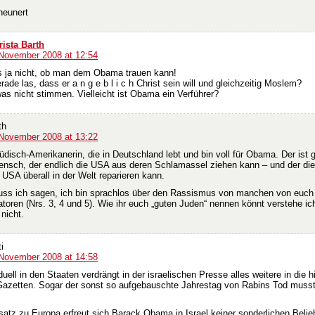
heunert
rista Barth
 November 2008 at 12:54
 ja nicht, ob man dem Obama trauen kann!
rade las, dass er a n g e b l i c h Christ sein will und gleichzeitig Moslem?
as nicht stimmen. Vielleicht ist Obama ein Verführer?
th
 November 2008 at 13:22
üdisch-Amerikanerin, die in Deutschland lebt und bin voll für Obama. Der ist 
Mensch, der endlich die USA aus deren Schlamassel ziehen kann – und der die
USA überall in der Welt reparieren kann.
ss ich sagen, ich bin sprachlos über den Rassismus von manchen von euch
oren (Nrs. 3, 4 und 5). Wie ihr euch „guten Juden“ nennen könnt verstehe ic
nicht.
i
 November 2008 at 14:58
ell in den Staaten verdrängt in der israelischen Presse alles weitere in die h
 Gazetten. Sogar der sonst so aufgebauschte Jahrestag von Rabins Tod muss
atz zu Europa erfreut sich Barack Obama in Israel keiner sonderlichen Belieb