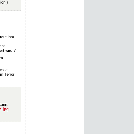
ion.)
raut ihm
ent
rt wird ?
em
olle
em Terror
kann.
m.jpg