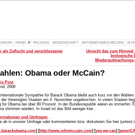
EUROPA
ISRAEL
RELIGION
WISSENSCHAFT
ANTISEMITISMUS MELDEN
ALT
i als Zuflucht und verschlossener
Unrecht das zum Himmel s
biologische
Wiedergutmachungs-
ahlen: Obama oder McCain?
his Post
nd, 2008
internationale Sympathie für Barack Obama bleibt auch kurz vor den Wahlen
 der Vereinigten Staaten am 4. November ungebrochen. In vielen Staaten lieg
für Obama bei über 80 Prozent. In der Bundesrepublik wären es immerhin 70
ma stimmen würden. In Israel ist das Bild weniger klar…
ormationen und Umfragen
…
 ab in unserer Umfrage oder kommentieren bzw. diskuteren Sie hier (unten) 
w.barackobama.com
] [
http://www.johnmccain.com
] [
yes-we-can
] [
ameriC