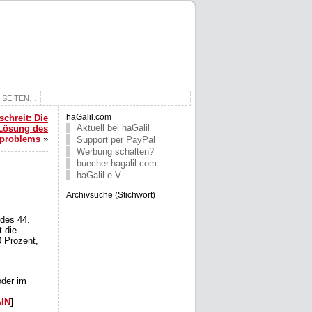
E SEITEN…
chreit: Die
haGalil.com
Aktuell bei haGalil
 Lösung des
problems
»
Support per PayPal
Werbung schalten?
buecher.hagalil.com
haGalil e.V.
Archivsuche (Stichwort)
 des 44.
t die
 Prozent,
oder im
AIN
]