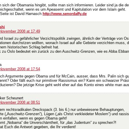
sich der Obamania hingibt, sollte man sich informieren. Leider sind ja die d
eichgeschaltet, wenn es um Apeasemt und Kapitulation vor dem Islam geht.
 Seite ist David Harnasch
http://www.senordaffy.de
shi
 November 2008 at 17:49
 Israel zu gefährlicher Verzichtspolitik zwingen, ähnlich der Verträge von Osl
tionen durchstzen wollten, wonach Israel auf alle Gebiete verzichten muss, d
nem historischen Schlag befreit hat.
k zu Oslo bedeutet ein zurück zu den Auschwitz-Grenzen, wie es Abba Ebban
a
 November 2008 at 17:54
uch Argumente gegen Obama und für McCain, ausser, dass Mrs. Palin sich gut
ennt? Oder fällt euch nur primitiver Rassismus ein? Kann ein schwarzer Präsi
duzieren? Die jetzige Krise geht wohl eher auf das Konto eines white man au
lker Scheunert
 November 2008 at 08:51
em rechtsradikalen Dreckspack (3. bis 6.) nur unbewiesene Behauptungen,
e („Auschwitz-Grenzen“), Lügen („als Christ verkleideter Moslem“) und rassis
en einfallen, wenn es gegen Obama geht!
mt „Nobama“ die Unverschämtheit, für „das Judentum“ zu sprechen?!
t Euch die Antwort gegeben, die Ihr verdient!