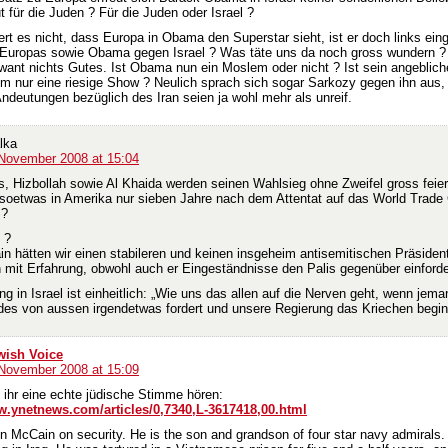
 für die Juden ? Für die Juden oder Israel ?
t es nicht, dass Europa in Obama den Superstar sieht, ist er doch links einge
 Europas sowie Obama gegen Israel ? Was täte uns da noch gross wundern ?
hwant nichts Gutes. Ist Obama nun ein Moslem oder nicht ? Ist sein angeblic
um nur eine riesige Show ? Neulich sprach sich sogar Sarkozy gegen ihn aus,
deutungen bezüglich des Iran seien ja wohl mehr als unreif.
lka
 November 2008 at 15:04
, Hizbollah sowie Al Khaida werden seinen Wahlsieg ohne Zweifel gross feier
soetwas in Amerika nur sieben Jahre nach dem Attentat auf das World Trade
 ?
 ?
in hätten wir einen stabileren und keinen insgeheim antisemitischen Präsiden
mit Erfahrung, obwohl auch er Eingeständnisse den Palis gegenüber einforde
g in Israel ist einheitlich: „Wie uns das allen auf die Nerven geht, wenn jema
es von aussen irgendetwas fordert und unsere Regierung das Kriechen begin
wish Voice
 November 2008 at 15:09
 ihr eine echte jüdische Stimme hören:
w.ynetnews.com/articles/0,7340,L-3617418,00.html
hn McCain on security. He is the son and grandson of four star navy admirals