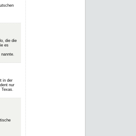
eutschen
o, die die
ie es
 nannte.
 in der
dent nur
s Texas.
tische