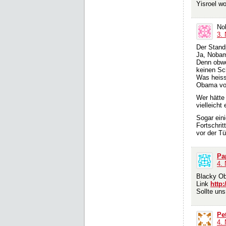
Yisroel w
No
3.
Der Stand
Ja, Nobam
Denn obwo
keinen Sc
Was heiss
Obama von
Wer hätte
vielleicht
Sogar ein
Fortschri
vor der Tü
Pa
4.
Blacky Oba
Link
http
Sollte un
Pe
4.