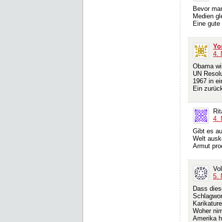
Bevor man 
Medien gl
Eine gute
Yo
4.
Obama wird
UN Resolu
1967 in ei
Ein zurüc
Rit
4.
Gibt es a
Welt ausk
Armut pro
Vo
5.
Dass dies
Schlagwort
Karikatur
Woher nim
Amerika ha