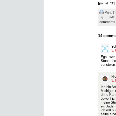
[poll id=“3″]
Print T
By JER-01,
comments
14 comme
Yot
3.
Egal, wer 
Staatsche
sonstwen 
Ni
3.
Ich bin A
Michigan 
dritte Par
obwohl ich
meine Sti
ein Jude f
ich will n
selbe sind