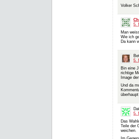
Volker Sc
Ch
5.
Man weiss
Wie ich ge
Da kann w
Be
5.
Bin eine J
richtige 
Image der 
Und da mu
Kommentat
überhaupt 
Dat
5.
Das Wahldu
Teile der
weichen.
Im Gegens