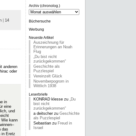
Archiv (chronolog.)
Archiv
(chronolog.)
n
|
14
Büchersuche
Werbung
Neueste Artikel
Auszeichnung für
Erinnerungen an Noah
Flug
„Du bist nicht
zurückgekommen“
Geschichte als
it anderen
Puzzlespiel
hirac oder
Vereinzelt Glück
Novemberpogrom in
Wittlich 1938
Leserbriefe
KONRAD klesse
zu
„Du
e in
bist nicht
ür eine
zurückgekommen“
lich, und
a deitscher
zu
Geschichte
leicht
als Puzzlespiel
. Wie kann
Sebastian
zu
Freud in
ewinnen–
Israel
h das
 in Eretz