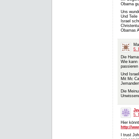
Obama gut
Uns wunder
Und Teile
Israel sc
Christent
Obamas An
Ma
5.
Die Hamas
Wie kann 
passieren
Und Israel
Mit Mc Ca
Jemanden 
Die Meinun
Unwissend
Je
5.
Hier könnt
http://ww
I trust Jo