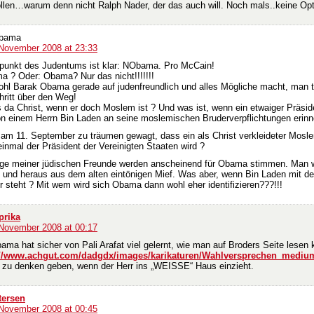
ollen…warum denn nicht Ralph Nader, der das auch will. Noch mals..keine Opt
bama
 November 2008 at 23:33
punkt des Judentums ist klar: NObama. Pro McCain!
a ? Oder: Obama? Nur das nicht!!!!!!!
hl Barak Obama gerade auf judenfreundlich und alles Mögliche macht, man t
hritt über den Weg!
 da Christ, wenn er doch Moslem ist ? Und was ist, wenn ein etwaiger Präsid
 einem Herrn Bin Laden an seine moslemischen Bruderverpflichtungen erinne
 am 11. September zu träumen gewagt, dass ein als Christ verkleideter Mosl
 einmal der Präsident der Vereinigten Staaten wird ?
ige meiner jüdischen Freunde werden anscheinend für Obama stimmen. Man w
tt und heraus aus dem alten eintönigen Mief. Was aber, wenn Bin Laden mit d
r steht ? Mit wem wird sich Obama dann wohl eher identifizieren???!!!
prika
 November 2008 at 00:17
ma hat sicher von Pali Arafat viel gelernt, wie man auf Broders Seite lesen 
://www.achgut.com/dadgdx/images/karikaturen/Wahlversprechen_mediu
s zu denken geben, wenn der Herr ins „WEISSE“ Haus einzieht.
tersen
 November 2008 at 00:45