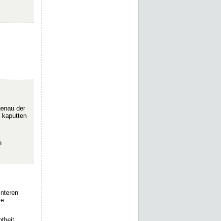
genau der
 kaputten
h
interen
te
theit.