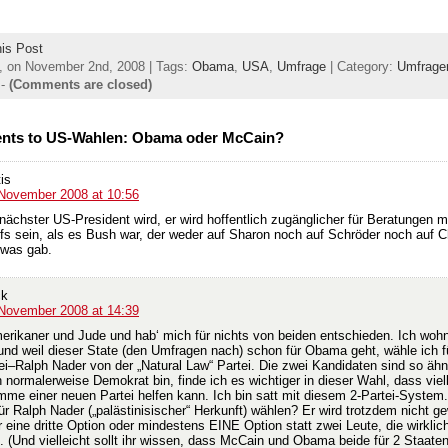
his Post
 on November 2nd, 2008 | Tags:
Obama
,
USA
,
Umfrage
| Category:
Umfrage
-
(Comments are closed)
nts to US-Wahlen: Obama oder McCain?
is
 November 2008 at 10:56
nächster US-President wird, er wird hoffentlich zugänglicher für Beratungen m
fs sein, als es Bush war, der weder auf Sharon noch auf Schröder noch auf C
was gab.
ck
 November 2008 at 14:39
merikaner und Jude und hab‘ mich für nichts von beiden entschieden. Ich wohn
und weil dieser State (den Umfragen nach) schon für Obama geht, wähle ich f
tei–Ralph Nader von der „Natural Law“ Partei. Die zwei Kandidaten sind so ähn
 normalerweise Demokrat bin, finde ich es wichtiger in dieser Wahl, dass viel
mme einer neuen Partei helfen kann. Ich bin satt mit diesem 2-Partei-System
ür Ralph Nader („palästinisischer“ Herkunft) wählen? Er wird trotzdem nicht g
ur eine dritte Option oder mindestens EINE Option statt zwei Leute, die wirklic
. (Und vielleicht sollt ihr wissen, dass McCain und Obama beide für 2 Staaten