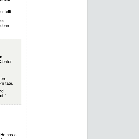
stellt.
hes
 denn
n.
 Center
ten.
rn täte.
nd
nt.“
. He has a