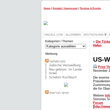
Home
|
Kontakt / Impressum
|
Termine & Events
HAGALIL.COM
ALLGEMEIN
DEUTSCHLAND
Kategorien / Themen
«
Die Türke
Kategorien
Hafen
/
Themen
Werbung
US-W
haGalil.com
Jüdische Verzweiflung
Print T
Neu gelesen: Im Lande
November 2
Israel
Schalom Kochbuch
Die enorme 
Präsidenten
Zustimmung 
die für Oba
!העיקר הבריאות
Weitere
Inf
Stimmen Sie
Forum
.
[
http://ww