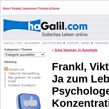
Home
|
Kontakt / Impressum
|
Termine & Events
HAGALIL.COM
ALLGEMEIN
DEUTSCHLAND
EUROPA
ISRAEL
RELIGION
Kategorien / Themen
«
Sima Vaisman: In Auschwitz
Kategorien
/
Themen
Werbung
Frankl, Vik
haGalil.com
Jüdische Verzweiflung
Ja zum Leb
Neu gelesen: Im Lande
Israel
Schalom Kochbuch
Psychologe
Konzentrat