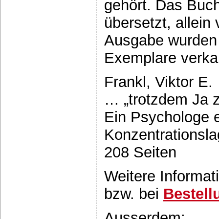
gehört. Das Buc
übersetzt, allei
Ausgabe wurden 
Exemplare verkau
Frankl, Viktor E.
… „trotzdem Ja 
Ein Psychologe e
Konzentrationsla
208 Seiten
Weitere Informat
bzw. bei
Bestell
Ausserdem: