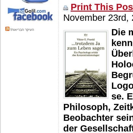
Print This Pos
November 23rd,
Die 
!העיקר הבריאות
kenn
Über
Holo
Begr
Logo
se. 
Philosoph, Zeitk
Beobachter sei
der Gesellschaft