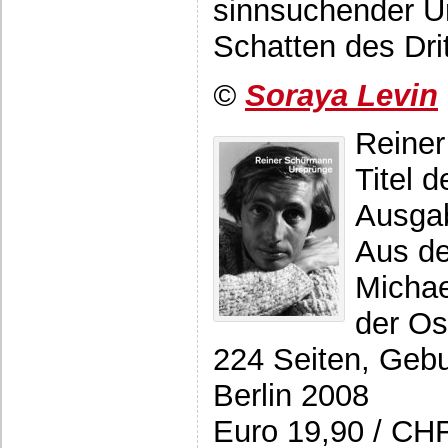
sinnsuchender U
Schatten des Dri
©
Soraya Levin
Reine
Titel 
Ausgab
Aus d
Michae
der Os
224 Seiten, Geb
Berlin 2008
Euro 19,90 / CH