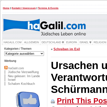
Home
|
Kontakt / Impressum
|
Termine & Events
HAGALIL.COM
ALLGEMEIN
DEUTSCHLAND
EUROPA
ISRAEL
RELIGION
Kategorien / Themen
«
Schreiben im Exil
Kategorien
/
Themen
Werbung
Ursachen 
haGalil.com
Jüdische Verzweiflung
Verantwort
Neu gelesen: Im Lande
Israel
Schalom Kochbuch
Schürmann
Print This Pos