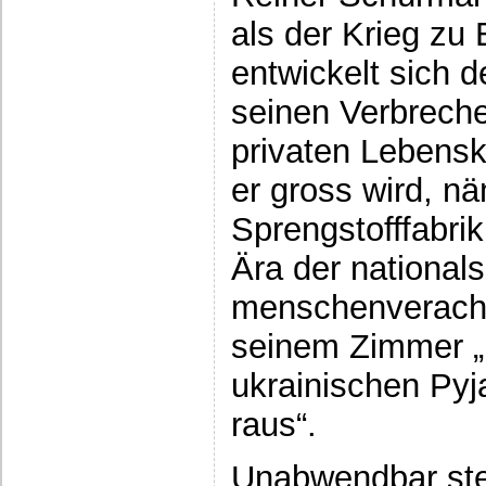
als der Krieg zu
entwickelt sich 
seinen Verbrech
privaten Lebensko
er gross wird, n
Sprengstofffabri
Ära der nationals
menschenveracht
seinem Zimmer „
ukrainischen Pyj
raus“.
Unabwendbar stel