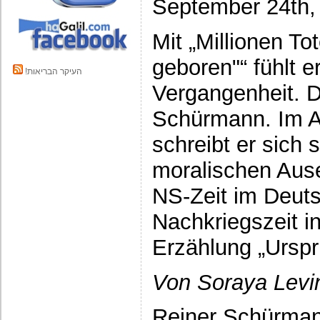
September 24th,
Mit „Millionen To
geboren"“ fühlt e
!העיקר הבריאות
Vergangenheit. D
Schürmann. Im Al
schreibt er sich
moralischen Aus
NS-Zeit im Deuts
Nachkriegszeit i
Erzählung „Ursp
Von Soraya Levi
Reiner Schürmann 