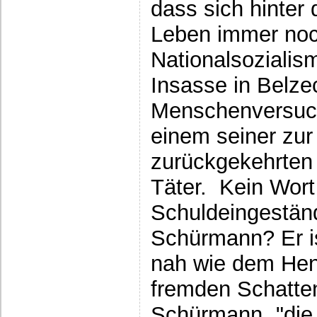
dass sich hinter
Leben immer noc
Nationalsozialis
Insasse in Belze
Menschenversuch
einem seiner zur 
zurückgekehrten
Täter. Kein Wort
Schuldeingestän
Schürmann? Er i
nah wie dem Hen
fremden Schatten
Schürmann „"die