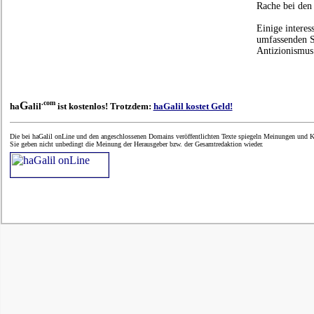
Rache bei den 
Einige interes
umfassenden S
Antizionismus
.com
G
ha
alil
ist kostenlos! Trotzdem:
haGalil kostet Geld!
Die bei haGalil onLine und den angeschlossenen Domains veröffentlichten Texte spiegeln Meinungen und Ke
Sie geben nicht unbedingt die Meinung der Herausgeber bzw. der Gesamtredaktion wieder.