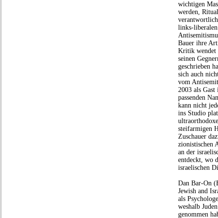
wichtigen Mas
werden, Ritua
verantwortlich
links-liberale
Antisemitismu
Bauer ihre Art
Kritik wendet 
seinen Gegner
geschrieben ha
sich auch nic
vom Antisemit
2003 als Gast
passenden Nam
kann nicht jed
ins Studio pla
ultraorthodox
steifarmigen H
Zuschauer daz
zionistischen 
an der israeli
entdeckt, wo d
israelischen D
Dan Bar-On (B
Jewish and Isr
als Psychologe
weshalb Juden
genommen habe