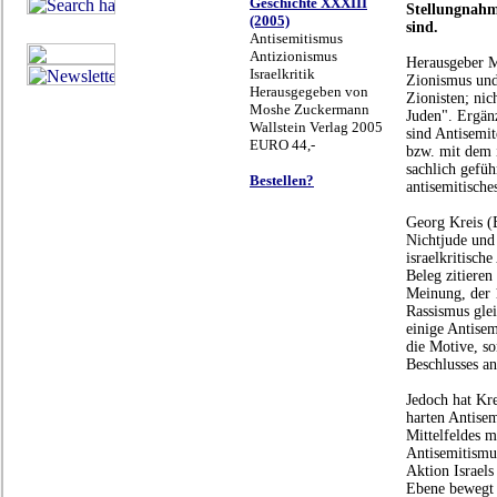
Geschichte XXXIII
Stellungnahm
(2005)
sind.
Antisemitismus
Antizionismus
Herausgeber M
Israelkritik
Zionismus und 
Herausgegeben von
Zionisten; nich
Moshe Zuckermann
Juden". Ergän
Wallstein Verlag 2005
sind Antisemit
EURO 44,-
bzw. mit dem i
sachlich geführ
Bestellen?
antisemitische
Georg Kreis (B
Nichtjude und 
israelkritisch
Beleg zitieren
Meinung, der
Rassismus glei
einige Antisem
die Motive, s
Beschlusses an
Jedoch hat Kre
harten Antise
Mittelfeldes m
Antisemitismus
Aktion Israels
Ebene bewegt 