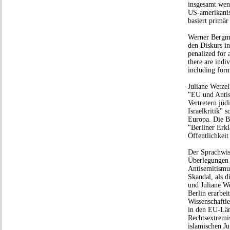
insgesamt wen
US-amerikanis
basiert primä
Werner Bergma
den Diskurs i
penalized for 
there are indi
including form
Juliane Wetzel
"EU und Antis
Vertretern jüd
Israelkritik" 
Europa. Die B
"Berliner Erkl
Öffentlichkei
Der Sprachwiss
Überlegungen
Antisemitismu
Skandal, als 
und Juliane W
Berlin erarbei
Wissenschaftl
in den EU-Län
Rechtsextremi
islamischen Ju