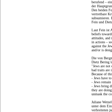
berufend – ein
der Hauptgrun
Den beiden Fo
vertretbare Kr
subsumieren. D
Fein und Diet
Laut Fein ist A
beliefs toward
attitudes, and
in actions – so
against the Je
and/or is desi
Die von Bergm
Dietz Bering l
"Jews are not o
bad traits are 
Because of thi
- Jews have to 
- Jews remain 
- Jews bring d
they are doing 
unmask the con
Juliane Wetzel
unter dem Einf
verbreiteten j