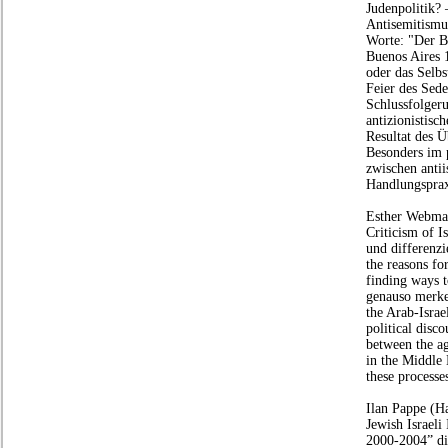
Judenpolitik? 
Antisemitismu
Worte: "Der B
Buenos Aires 
oder das Selbs
Feier des Sede
Schlussfolgeru
antizionistis
Resultat des 
Besonders im p
zwischen antii
Handlungsprax
Esther Webman
Criticism of I
und differenz
the reasons fo
finding ways t
genauso merken
the Arab-Israe
political disc
between the ag
in the Middle 
these processe
Ilan Pappe (Ha
Jewish Israeli
2000-2004” die