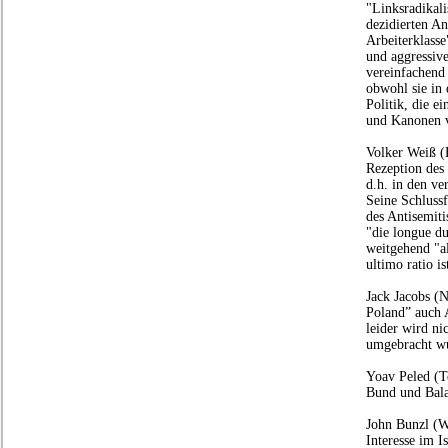
"Linksradikal
dezidierten An
Arbeiterklasse
und aggressiv
vereinfachend 
obwohl sie in 
Politik, die e
und Kanonen v
Volker Weiß (
Rezeption des
d.h. in den v
Seine Schlussf
des Antisemiti
"die longue du
weitgehend "al
ultimo ratio is
Jack Jacobs (N
Poland” auch 
leider wird ni
umgebracht w
Yoav Peled (Te
Bund und Balad
John Bunzl (W
Interesse im I