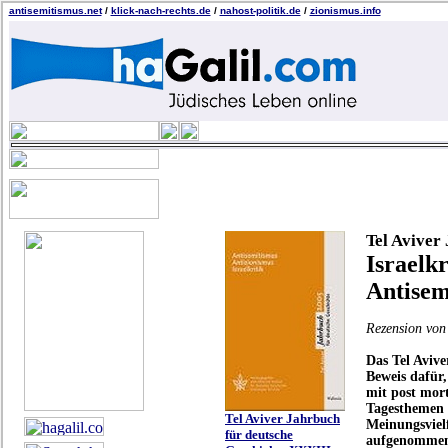
antisemitismus.net
/
klick-nach-rechts.de
/
nahost-politik.de
/
zionismus.info
Tel Aviver
Israelkr
Antisem
Rezension von 
Das Tel Avive
Beweis dafür,
mit post mor
Tagesthemen 
Tel Aviver Jahrbuch
Meinungsvielf
für deutsche
aufgenommen 