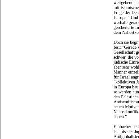
weitgehend au
mit islamische
Frage der Dem
Europa." Und 
weshalb gerad
gescheiterte 
dem Nahostkon
Doch sie begnü
fest: "Gerade
Gesellschaft g
schwer, die v
jüdische Einr
aber sehr woh
Männer einzeln
für Israel ang
"kollektiven J
in Europa häuf
so werden nun
den Palästinen
Antisemitismu
neuen Motive
Nahostkonflikt
haben."
Embacher beme
islamischer J
Antiglobalisi