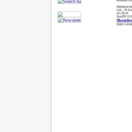
Bodleian Lib
Hebräisch-D
Geb., 78 Sei
sFr 38,30
Euro[D] 19,
[
Bestelle
ISBN 3-9346