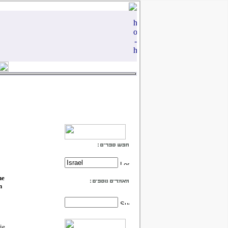
ne
n
ie