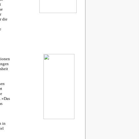
t
se
r
r die
e
tionen
jungen
sheit
hen
rt
ie
. »Das
as
n in
lel