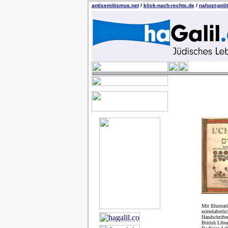
antisemitismus.net
/
klick-nach-rechts.de
/
nahost-polit
Mit Illustrat
mittelalterli
Handschrifte
British Libr