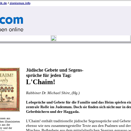
ik.de
/
zionismus.info
Jüdische Gebete und Segens-
sprüche für jeden Tag:
L'Chaim!
Rabbiner Dr. Michael Shire, (Hg.)
Lobsprüche und Gebete für die Familie und das Heim spielen ei
zentrale Rolle im Judentum. Doch sie finden sich nicht nur in de
Gebetbüchern und der Haggada.
ionen aus
L'Chaim! enthält traditionelle jüdische Segenssprüche und Gebete
chen illuminierten
n aus der
ebenso wie neu zusammengestellte Texte aus den Psalmen und der
ary und der
Mischna, Bußgebete aus dem mittelalterlichen Spanien genauso w