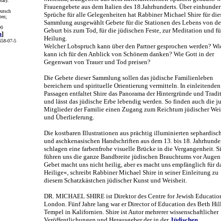
rary.
Frauengebete aus dem Italien des 18.Jahrhunderts. Über einhunder
eutsch
Sprüche für alle Gelegenheiten hat Rabbiner Michael Shire für die
ten;
Sammlung ausgewählt Gebete für die Stationen des Lebens von de
90
Geburt bis zum Tod, für die jüdischen Feste, zur Meditation und fü
n
]
Heilung.
58-07-5
Welcher Lobspruch kann über den Partner gesprochen werden? Wi
kann ich für den Anblick von Schönem danken? Wie Gott in der
Gegenwart von Trauer und Tod preisen?
Die Gebete dieser Sammlung sollen das jüdische Familienleben
bereichern und spirituelle Orientierung vermitteln. In einleitenden
Passagen entfaltet Shire das Panorama der Hintergründe und Tradi
und lässt das jüdische Erbe lebendig werden. So finden auch die 
Mitglieder der Familie einen Zugang zum Reichtum jüdischer Wei
und Überlieferung.
Die kostbaren Illustrationen aus prächtig illuminierten sephardisc
und aschkenasischen Handschriften aus dem 13. bis 18. Jahrhunde
schlagen eine farbenfrohe visuelle Brücke in die Vergangenheit. S
führen uns die ganze Bandbreite jüdischen Brauchtums vor Augen
Gebet macht uns nicht heilig, aber es macht uns empfänglich für d
Heilige«, schreibt Rabbiner Michael Shire in seiner Einleitung zu
diesem Schatzkästchen jüdischer Kunst und Weisheit.
DR. MICHAEL SHIRE ist Direktor des Centre for Jewish Educatio
London. Fünf Jahre lang war er Director of Education des Beth Hil
Tempel in Kalifornien. Shire ist Autor mehrerer wissenschaftlicher
Veröffentlichungen und Herausgeber der in der
Jüdischen